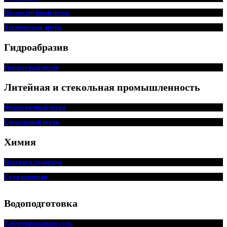
Пескоструйный песок
Техническая дробь
Гидроабразив
Гранатовый песок
Литейная и стекольная промышленность
Формовочный песок
Стекольный песок
Химия
Перекись водорода
Сода пищевая
Водоподготовка
Таблетированная соль