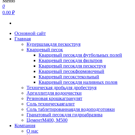
Меню
0
0.00 ₽
Основной сайт
Главная
Купершлак
для пескоструя
Кварцевый песок
Кварцевый песок
для футбольных полей
Кварцевый песок
для фильтров
Кварцевый песок
для пескоструя
Кварцевый песок
формовочный
Кварцевый песок
стекольный
Кварцевый песок
для наливных полов
Техническая дробь
для дробеструя
Аргиллит
для водоочистки
Резиновая крошка
гранулят
Соль техническая
галит
Соль таблетированная
для водоподготовки
Гранатовый песок
для гидроабразива
Цемент
М400, М500
Компания
О нас