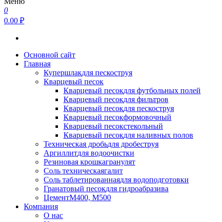
Меню
0
0.00 ₽
Основной сайт
Главная
Купершлак
для пескоструя
Кварцевый песок
Кварцевый песок
для футбольных полей
Кварцевый песок
для фильтров
Кварцевый песок
для пескоструя
Кварцевый песок
формовочный
Кварцевый песок
стекольный
Кварцевый песок
для наливных полов
Техническая дробь
для дробеструя
Аргиллит
для водоочистки
Резиновая крошка
гранулят
Соль техническая
галит
Соль таблетированная
для водоподготовки
Гранатовый песок
для гидроабразива
Цемент
М400, М500
Компания
О нас