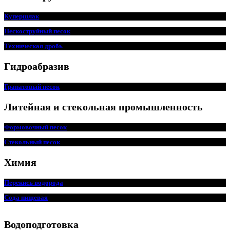
Купершлак
Пескоструйный песок
Техническая дробь
Гидроабразив
Гранатовый песок
Литейная и стекольная промышленность
Формовочный песок
Стекольный песок
Химия
Перекись водорода
Сода пищевая
Водоподготовка