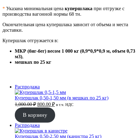
*
Указана минимальная цена
купершлака
при отгрузке с
производства вагонной нормы 68 тн.
Окончательная цена купершлака зависит от объема и места
доставки.
Купершлак отгружается в:
МКР (биг-бег) весом 1 000 кг (0,9*0,9*0,9 м, объем 0,73
м3)
,
мешках по 25 кг
Продаваемый
Распродажа
товар
Купершлак 0,50-1,50 мм (в мешках по 25 кг)
Первоначальная
Текущая
1,000.00
₽
800.00
₽
в т.ч. НДС
цена
цена:
составляла
В корзину
800.00 ₽.
1,000.00 ₽.
Продаваемый
Распродажа
товар
Купершлак 0,50-2,50 мм (канистра 25 кг)