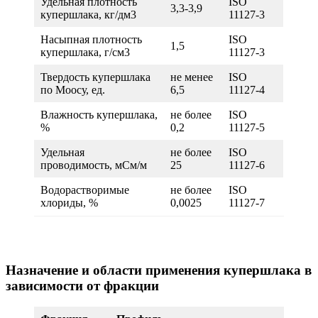
Удельная плотность
ISO
3,3-3,9
купершлака, кг/дм3
11127-3
Насыпная плотность
ISO
1,5
купершлака, г/см3
11127-3
Твердость купершлака
не менее
ISO
по Моосу, ед.
6,5
11127-4
Влажность купершлака,
не более
ISO
%
0,2
11127-5
Удельная
не более
ISO
проводимость, мСм/м
25
11127-6
Водорастворимые
не более
ISO
хлориды, %
0,0025
11127-7
Назначение и области применения купершлака в
зависимости от фракции