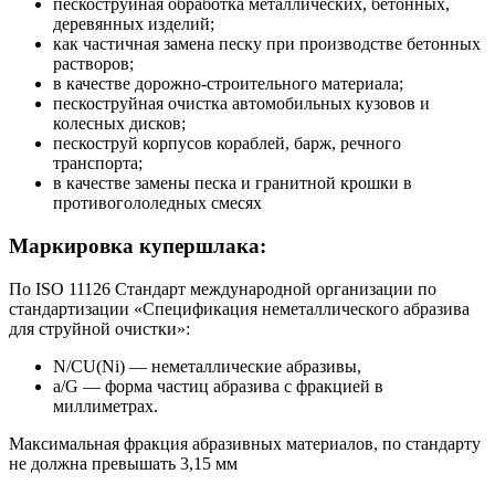
пескоструйная обработка металлических, бетонных,
деревянных изделий;
как частичная замена песку при производстве бетонных
растворов;
в качестве дорожно-строительного материала;
пескоструйная очистка автомобильных кузовов и
колесных дисков;
пескоструй корпусов кораблей, барж, речного
транспорта;
в качестве замены песка и гранитной крошки в
противогололедных смесях
Маркировка купершлака:
По ISO 11126 Стандарт международной организации по
стандартизации «Спецификация неметаллического абразива
для струйной очистки»:
N/CU(Ni) — неметаллические абразивы,
а/G — форма частиц абразива с фракцией в
миллиметрах.
Максимальная фракция абразивных материалов, по стандарту
не должна превышать 3,15 мм