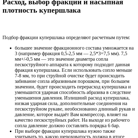
Расход, выбор фракции и насыпная
плотность купершлака
Подбор фракции купершлака определяют расчетным путем:
большее значение фракционного состава умножается на
3 (например фракция 0,5-2,5 мм — 2,5*3=7,5 мм). 7,5
мм+/-0,5 мм — это значение диаметра сопла
пескоструйного аппарата к которому подходит данная
фракция купершлака. Если использовать сопло меньше
7-8 мм, то при струйной очистке будет происходить
забивание сопла абразивным порошком, при большем
значении, будет происходить перерасход купершлака и
уменьшится ударная способность абразива в следствие
уменьшения давления. Излишний расход купершлака,
низкая ударная сила, дополнительные соединения на
пескоструйном рукаве, необоснованно длинный рукав и
давление, которое выдаёт Вам компрессор, влияет на
качество пескоструйных работ. На выходе из рабочего
сопла давление должно составлять порядка 6 бар.
При выборе фракции купершлака нужно также
учитывать то, какую шероховатость должна в итоге