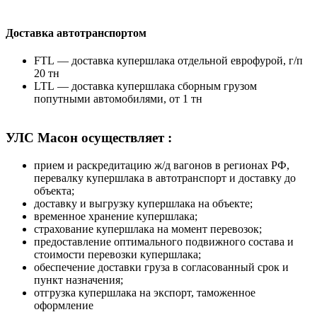
Доставка автотранспортом
FTL — доставка купершлака отдельной еврофурой, г/п
20 тн
LTL — доставка купершлака сборным грузом
попутными автомобилями, от 1 тн
УЛС Масон осуществляет :
прием и раскредитацию ж/д вагонов в регионах РФ,
перевалку купершлака в автотранспорт и доставку до
объекта;
доставку и выгрузку купершлака на объекте;
временное хранение купершлака;
страхование купершлака на момент перевозок;
предоставление оптимального подвижного состава и
стоимости перевозки купершлака;
обеспечение доставки груза в согласованный срок и
пункт назначения;
отгрузка купершлака на экспорт, таможенное
оформление