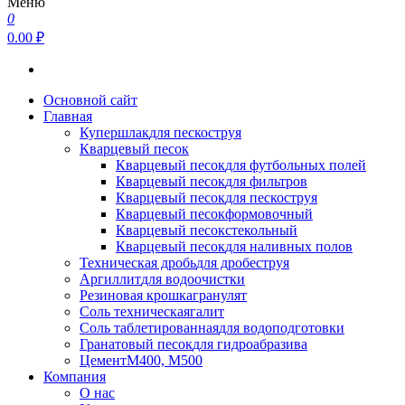
Меню
0
0.00 ₽
Основной сайт
Главная
Купершлак
для пескоструя
Кварцевый песок
Кварцевый песок
для футбольных полей
Кварцевый песок
для фильтров
Кварцевый песок
для пескоструя
Кварцевый песок
формовочный
Кварцевый песок
стекольный
Кварцевый песок
для наливных полов
Техническая дробь
для дробеструя
Аргиллит
для водоочистки
Резиновая крошка
гранулят
Соль техническая
галит
Соль таблетированная
для водоподготовки
Гранатовый песок
для гидроабразива
Цемент
М400, М500
Компания
О нас