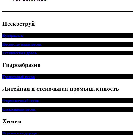
Пескоструй
Купершлак
Пескоструйный песок
Техническая дробь
Гидроабразив
Гранатовый песок
Литейная и стекольная промышленность
Формовочный песок
Стекольный песок
Химия
Перекись водорода