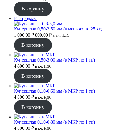
В корзину
Продаваемый
Распродажа
товар
Купершлак 0,50-2,50 мм (в мешках по 25 кг)
Первоначальная
Текущая
1,000.00
₽
800.00
₽
в т.ч. НДС
цена
цена:
составляла
В корзину
800.00 ₽.
1,000.00 ₽.
Купершлак 0,50-3,00 мм (в МКР по 1 тн)
4,800.00
₽
в т.ч. НДС
В корзину
Купершлак 0,10-0,60 мм (в МКР по 1 тн)
4,800.00
₽
в т.ч. НДС
В корзину
Купершлак 0,10-0,80 мм (в МКР по 1 тн)
4,800.00
₽
в т.ч. НДС