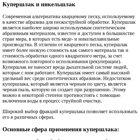
Купершлак и никельшлак
Современная альтернатива кварцевому песку, используемому
в качестве абразива для пескоструйной обработке. Купершлак
является наиболее широко используемым синтетическим
абразивным материалом, известен и доступен в большинстве
стран мира, в которых есть меде- и никельплавильные
производства. В отличии от кварцевого песка, купершлак
имеет более низкую стоимость как самого материала так и
стоимость обработки одного квадратного метра, за счет
возможного повторного использования (рекуперации).
Купершлак не наносит вреда дыхательной системе людей,
которые с ним работают. Купершлак имеет самый высокий
удельный вес среди синтетических абразивов. Недостатком
купершлака, который является черным по цвету, является
черная пыль, которую он создает при разрушении. Этому
можно в некоторой степени противостоять с помощью
включения воды в процесс струйной очистки.
Широкий выбор фракций купершлака позволяет использовать
его в различных сферах.
Основные сфера применения купершлака: