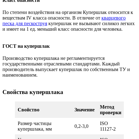
Класс опасности
По степени воздействия на организм Купершлак относится к
веществам IV класса опасности. В отличие от
кварцевого
песка для пескоструя
купершлак не вызывают силикоз легких
и имеет на 1 ед. меньший класс опасности для человека.
ГОСТ на купершлак
Производство купершлака не регламентируется
государственными отраслевыми стандартами. Каждый
производитель выпускает купершлак по собственным ТУ и
наименованием.
Свойства купершлак
а
Метод
Свойство
Значение
проверки
Размер частицы
ISO
0,2-3,0
купершлака, мм
11127-2