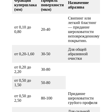
Фракция
Профиль
Назначение
купершлака
поверхности
абразива
(мм)
(мкм)
Свипинг или
легкий бластинг
от 0,10 до
— придание
20-40
0,80
шероховатости
неповрежденному
покрытию.
Для общей
от 0,20-1,60
30-50
абразивной
очистки
от 0,20 до
30-80
2,20
от 0,50 до
50-80
1,50
Придание
от 0,50 до
80-100
шероховатости
2,50
грубого профиля
Для сильной