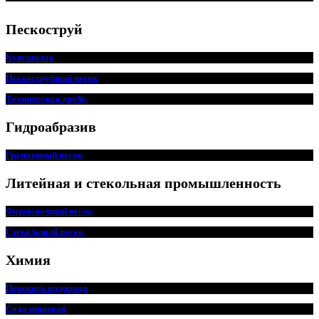
Пескоструй
Купершлак
Пескоструйный песок
Техническая дробь
Гидроабразив
Гранатовый песок
Литейная и стекольная промышленность
Формовочный песок
Стекольный песок
Химия
Перекись водорода
Сода пищевая