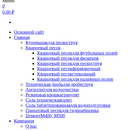
Меню
0
0.00 ₽
Основной сайт
Главная
Купершлак
для пескоструя
Кварцевый песок
Кварцевый песок
для футбольных полей
Кварцевый песок
для фильтров
Кварцевый песок
для пескоструя
Кварцевый песок
формовочный
Кварцевый песок
стекольный
Кварцевый песок
для наливных полов
Техническая дробь
для дробеструя
Аргиллит
для водоочистки
Резиновая крошка
гранулят
Соль техническая
галит
Соль таблетированная
для водоподготовки
Гранатовый песок
для гидроабразива
Цемент
М400, М500
Компания
О нас