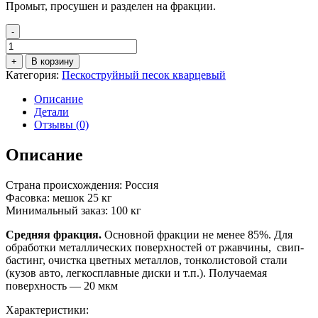
Промыт, просушен и разделен на фракции.
-
Количество
товара
+
В корзину
Пескоструйный
Категория:
Пескоструйный песок кварцевый
песок
фр.
Описание
0,8-
Детали
1,4
Отзывы (0)
мм
(мешок
Описание
25
кг)
Страна происхождения: Россия
Фасовка: мешок 25 кг
Минимальный заказ: 100 кг
Средняя фракция.
Основной фракции не менее 85%. Для
обработки металлических поверхностей от ржавчины, свип-
бастинг, очистка цветных металлов, тонколистовой стали
(кузов авто, легкосплавные диски и т.п.). Получаемая
поверхность — 20 мкм
Характеристики: