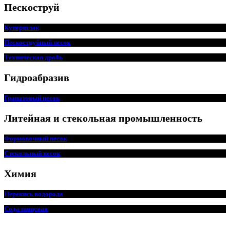
Пескоструй
Купершлак
Пескоструйный песок
Техническая дробь
Гидроабразив
Гранатовый песок
Литейная и стекольная промышленность
Формовочный песок
Стекольный песок
Химия
Перекись водорода
Сода пищевая