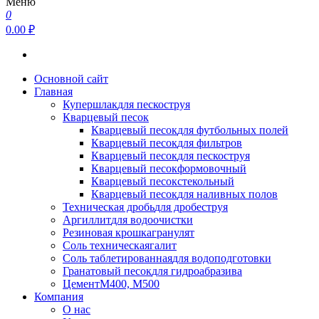
Меню
0
0.00 ₽
Основной сайт
Главная
Купершлак
для пескоструя
Кварцевый песок
Кварцевый песок
для футбольных полей
Кварцевый песок
для фильтров
Кварцевый песок
для пескоструя
Кварцевый песок
формовочный
Кварцевый песок
стекольный
Кварцевый песок
для наливных полов
Техническая дробь
для дробеструя
Аргиллит
для водоочистки
Резиновая крошка
гранулят
Соль техническая
галит
Соль таблетированная
для водоподготовки
Гранатовый песок
для гидроабразива
Цемент
М400, М500
Компания
О нас