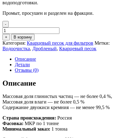
водоподготовки.
Промыт, просушен и разделен на фракции.
-
Количество
товара
+
В корзину
Кварцевый
Категория:
Кварцевый песок для фильтров
Метки:
песок
Водоочистка
,
Дробленый
,
Кварцевый песок
для
фильтра
Описание
дробленый
Детали
фр.
Отзывы (0)
0,7-
1,6
Описание
мм
Массовая доля глинистых частиц — не более 0,4 %,
Массовая доля влаги — не более 0,5 %
Содержание двуокиси кремния — не менее 99,5 %
Страна происхождения:
Россия
Фасовка:
МКР по 1 тонне
Минимальный заказ:
1 тонна