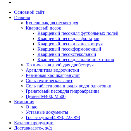
Основной сайт
Главная
Купершлак
для пескоструя
Кварцевый песок
Кварцевый песок
для футбольных полей
Кварцевый песок
для фильтров
Кварцевый песок
для пескоструя
Кварцевый песок
формовочный
Кварцевый песок
стекольный
Кварцевый песок
для наливных полов
Техническая дробь
для дробеструя
Аргиллит
для водоочистки
Резиновая крошка
гранулят
Соль техническая
галит
Соль таблетированная
для водоподготовки
Гранатовый песок
для гидроабразива
Цемент
М400, М500
Компания
О нас
Уставные документы
Гос. закупки
44-ФЗ, 223-ФЗ
Каталог продукции
Доставка
авто-, ж/д