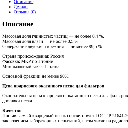
для
Описание
фильтра
Детали
окатанный
Отзывы (0)
фр.
0,63-
Описание
1,20
мм
Массовая доля глинистых частиц — не более 0,4 %,
Массовая доля влаги — не более 0,5 %
Содержание двуокиси кремния — не менее 99,5 %
Страна происхождения: Россия
Фасовка: МКР по 1 тонне
Минимальный заказ: 1 тонна
Основной фракции не менее 90%.
Цена кварцевого окатанного песка для фильтров
Окончательная цена кварцевого окатанного песка для фильтров
доставки песка.
Качество
Поставляемый кварцевый песок соответствует ГОСТ Р 51641-2
заключением лабораторных испытаний, в том числе на радиол