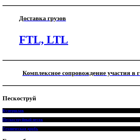
Доставка грузов
FTL, LTL
Комплексное сопровождение участия в 
Пескоструй
Купершлак
Пескоструйный песок
Техническая дробь