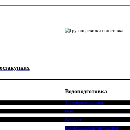
госзакупках
Водоподготовка
Таблетированная соль
Галит
Аргиллит
Кварцевый песок для фильтров