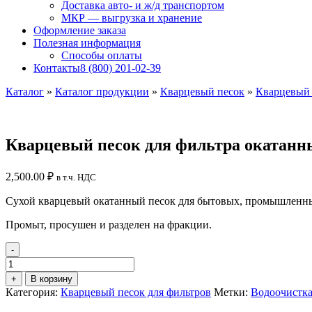
Доставка авто- и ж/д транспортом
МКР — выгрузка и хранение
Оформление заказа
Полезная информация
Способы оплаты
Контакты
8 (800) 201-02-39
Каталог
»
Каталог продукции
»
Кварцевый песок
»
Кварцевый 
Кварцевый песок для фильтра окатанны
2,500.00
₽
в т.ч. НДС
Сухой кварцевый окатанный песок для бытовых, промышленных
Промыт, просушен и разделен на фракции.
-
Количество
товара
+
В корзину
Кварцевый
Категория:
Кварцевый песок для фильтров
Метки:
Водоочистк
песок